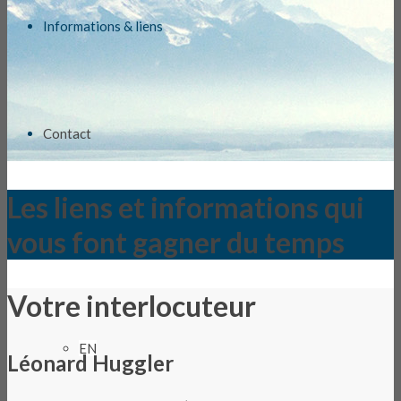
Informations & liens
Contact
Les liens et informations qui
vous font gagner du temps
FR
Votre interlocuteur
EN
Léonard Huggler