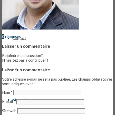
Informations & liens
0
réponses
Contact
Laisser un commentaire
Rejoindre la discussion?
N’hésitez pas à contribuer !
FR
Laisser un commentaire
Votre adresse e-mail ne sera pas publiée.
Les champs obligatoires
sont indiqués avec
*
Nom
*
Menu
Menu
E-mail
*
Site web